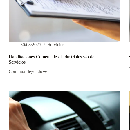
30/08/2025
Servicios
Habilitaciones Comerciales, Industriales y/o de
Servicios
Continuar leyendo
Habilitaciones
Comerciales,
Industriales
y/o
de
Servicios