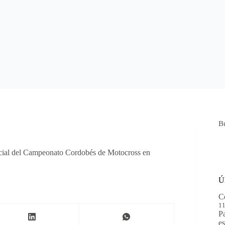
B
ficial del Campeonato Cordobés de Motocross en
Ú
C
11
Pa
es