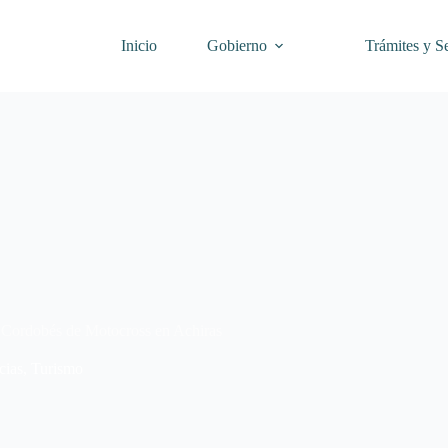
Inicio
Gobierno
Trámites y Se
o Cordobés de Motocross en Achiras
cias
,
Turismo