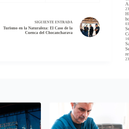
A
23
H
h
SIGUIENTE
ENTRADA
03
Turismo en la Naturaleza: El Caso de la
Se
Cuenca del Chocancharava
C
16
S
S
r
23