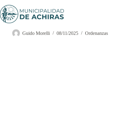
Saltar
al
contenido
Ordenanza 1463-2024 – Balcones Gastronómicos
Guido Morelli
08/11/2025
Ordenanzas