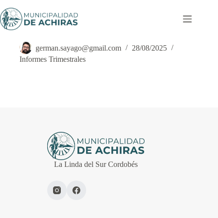
Saltar
al
contenido
Informe Trimestral – 3T 2024
german.sayago@gmail.com
28/08/2025
Informes Trimestrales
La Linda del Sur Cordobés