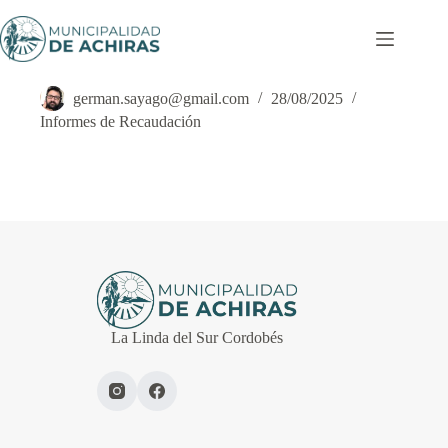
Saltar
al
contenido
Informe de Recaudación FEBRERO 2025
german.sayago@gmail.com
28/08/2025
Informes de Recaudación
La Linda del Sur Cordobés